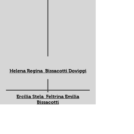
Helena Regina Bissacotti Doviggi
Ercilia Stela Feltrina Emilia
Bissacotti
Amadeus Benedito Garibaldi
Bissacotti