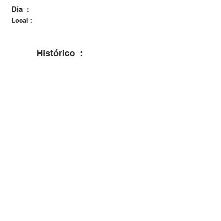
Dia :
Local :
Histórico :
Casou em Formigueiro no dia 24/04/1954
com Ema Pozzer