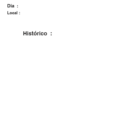
Dia :
Local :
Histórico :
Bianca está seguindo os passos do pai
(só na profissão) e está cursando
Odontologia em Araçatuba. Como vocês
podem ver na foto o Zizo e a Nilza
realmente capricharam !!