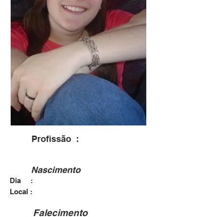
Profissão :
Odotonlogia
Nascimento
Dia :
06/09/1988
Botucatu - SP
Local :
Falecimento