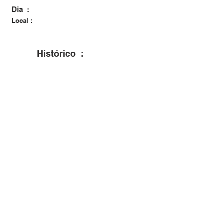
Dia :
Local :
Histórico :
Nasceu RG mora em SP