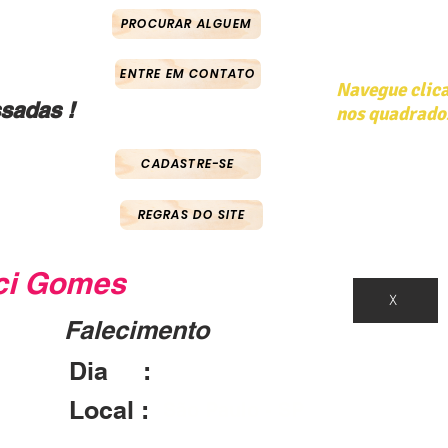
PROCURAR ALGUEM
ENTRE EM CONTATO
Navegue clic
sadas !
nos quadrado
CADASTRE-SE
REGRAS DO SITE
ci Gomes
X
Falecimento
Dia :
16/06/2017
Local :
São Paulo - SP