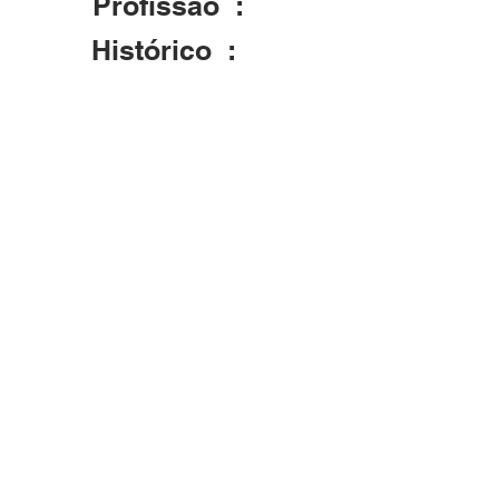
Profissão :
Histórico :
Casou-se em Santa Maria com Italia L