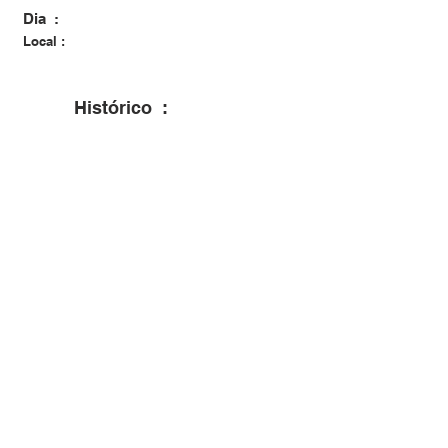
Dia :
30/06/1926
Local :
Dona Francisca - RS
Histórico :