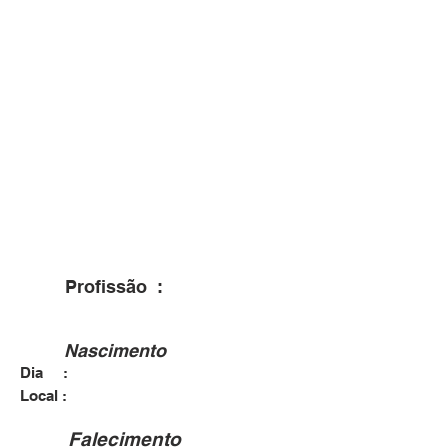
Profissão :
Nascimento
Dia :
09/04/1925
Dona Francisca - RS
Local :
Falecimento