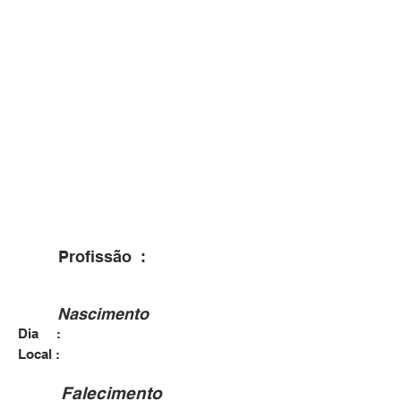
Profissão :
Nascimento
Dia :
15/07/1918
Dona Francisca - RS
Local :
Falecimento