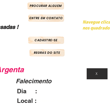
PROCURAR ALGUEM
ENTRE EM CONTATO
Navegue clic
sadas !
nos quadrado
CADASTRE-SE
REGRAS DO SITE
Argenta
X
Falecimento
Dia :
12/05/1944
Local :
San Gregorio Nelli Alpi - IT