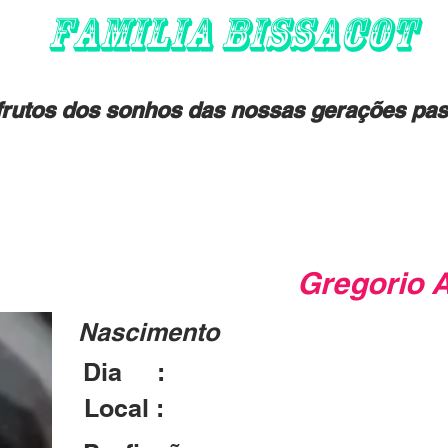
FAMILIA BISSACOT
rutos dos sonhos das nossas gerações pas
Gregorio 
Nascimento
Dia :
04/10/1859
Local :
San Gregorio Nelli Alpi - IT