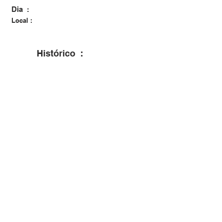
Dia :
Local :
Histórico :
Casou-se em Dona Francisca no dia
20/06/1952