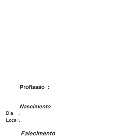
Profissão :
Nascimento
Dia :
03/10/1930
Dona Francisca - RS
Local :
Falecimento