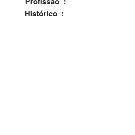
Profissão :
Histórico :
Casou-se em Dona Francisca no dia
filhos, todos em Dona Francisca - RS