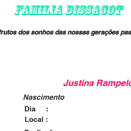
FAMILIA BISSACOT
rutos dos sonhos das nossas gerações pas
Justina Rampelo
Nascimento
Dia :
28/10/1903
Local :
Dona Francisca - RS