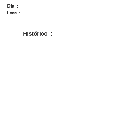
Dia :
Local :
Histórico :
Casou-se em Santa Maria com Catarina
Candida Bissacot em 22/09/1930