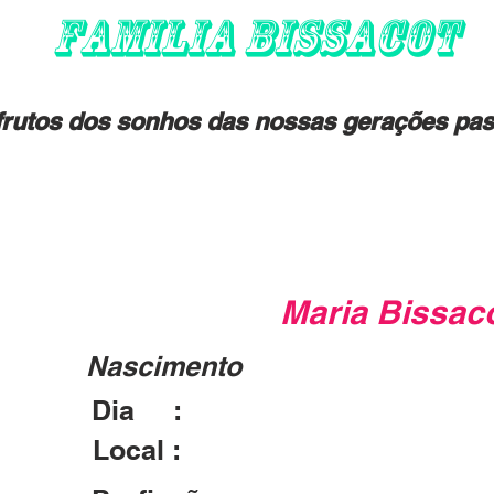
FAMILIA BISSACOT
rutos dos sonhos das nossas gerações pas
Maria Bissac
Nascimento
Dia :
25/07/1910
Local :
San Gregorio Nelli Alpi - IT