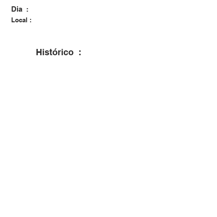
Dia :
Local :
San Gregorio Nelli Alpi - IT
Histórico :
Nasceu località Saltoi em San Gregorio
Nelli Alpi - Beluno - Veneto Italia.