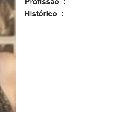
Profissão :
Advogada
Histórico :
Esta é a mulher mais linda de Brotas.