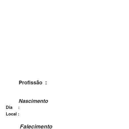
Profissão :
Nascimento
Dia :
xx/xx/1897
San Gregorio Nelli Alpi - IT
Local :
Falecimento