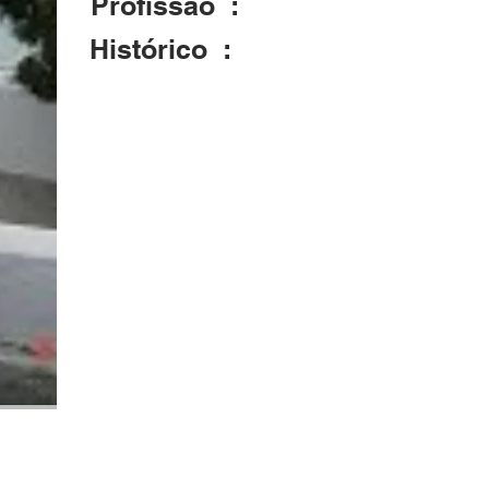
Profissão :
Histórico :
Funcionário Publico Federal (Adm. do