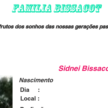
FAMILIA BISSACOT
rutos dos sonhos das nossas gerações pas
Sidnei Bissac
Nascimento
Dia :
22/06/1975
Local :
Frederico Westphalen - RS