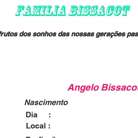
FAMILIA BISSACOT
rutos dos sonhos das nossas gerações pas
Angelo Bissacot
Nascimento
Dia :
31/12/1868
Local :
San Gregorio Nelli Alpi - IT