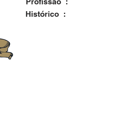
Profissão :
Histórico :
Aparece também com o nome de Ângel
Soturno. Conforme registro no site ofi
Latter day Saints" temos o nome d
nascimento e falecimento que cons
alterado para Bissacotti. Claramente
atestado de óbito o nome de seus pa
Madalena , 6 filhos e netos. O declar
Faxinal do Soturno sua Historia e su
185 como pai de Amadeu.